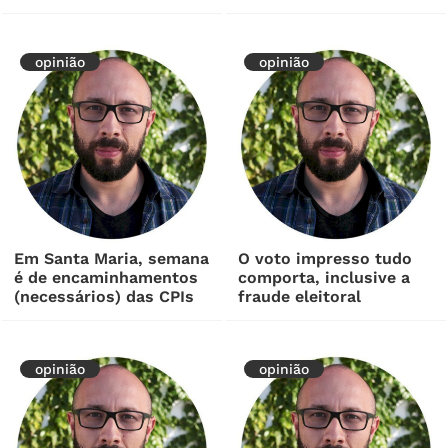
opinião
opinião
Em Santa Maria, semana
O voto impresso tudo
é de encaminhamentos
comporta, inclusive a
(necessários) das CPIs
fraude eleitoral
opinião
opinião