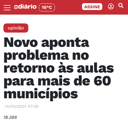
ASSINE
16°C
opinião
Novo aponta
problema no
retorno às aulas
para mais de 60
municípios
14/05/2021 07:30
18.386