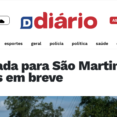
AS
esportes
geral
polícia
política
saúde
ada para São Martin
s em breve