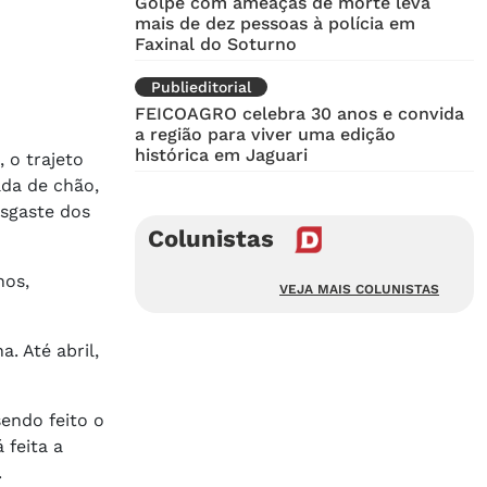
Golpe com ameaças de morte leva
mais de dez pessoas à polícia em
Faxinal do Soturno
Publieditorial
FEICOAGRO celebra 30 anos e convida
a região para viver uma edição
histórica em Jaguari
 o trajeto
da de chão,
sgaste dos
Colunistas
nos,
VEJA MAIS COLUNISTAS
. Até abril,
sendo feito o
 feita a
.