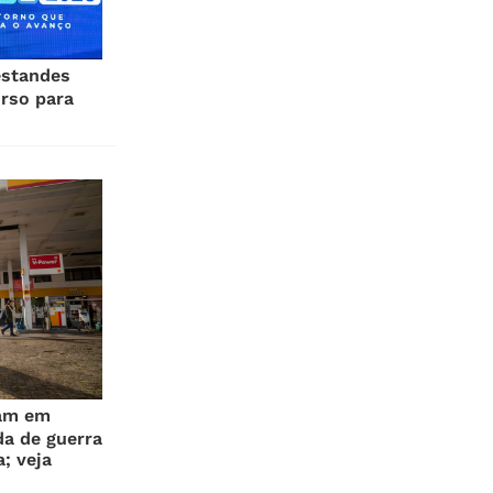
estandes
rso para
xam em
a de guerra
a; veja