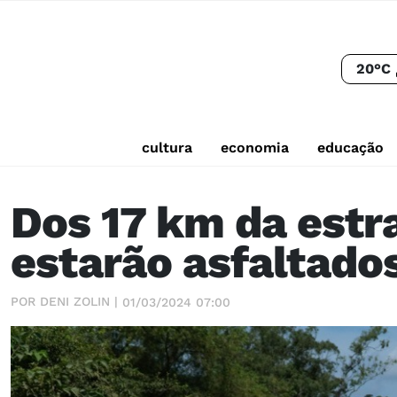
20°C
cultura
economia
educação
Dos 17 km da estr
estarão asfaltado
POR DENI ZOLIN |
01/03/2024 07:00