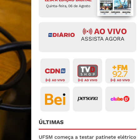
Quinta-feira, 06 de Agosto
AO VIVO
ASSISTA AGORA
AO VIVO
AO VIVO
AO VIVO
ÚLTIMAS
UFSM começa a testar patinete elétrico