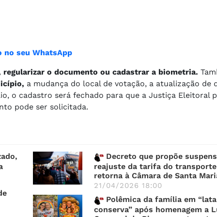
ião no seu WhatsApp
o, regularizar o documento ou cadastrar a biometria.
Tam
icípio,
a mudança do local de votação, a atualização de 
aio, o cadastro será fechado para que a Justiça Eleitoral 
to pode ser solicitada.
zado,
Decreto que propõe suspens
a
reajuste da tarifa do transporte
retorna à Câmara de Santa Mari
21/04/2026 18:00
de
Polêmica da família em “lata
conserva” após homenagem a L