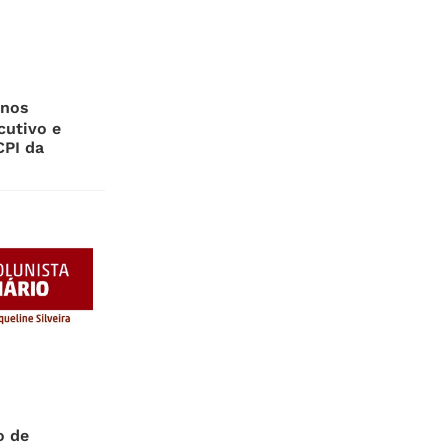
rnos
cutivo e
CPI da
o de