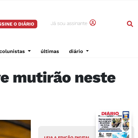
Já sou assinante
SSINE O DIÁRIO
colunistas
últimas
diário
ve mutirão neste
LEIA A EDIÇÃO DIGITAL