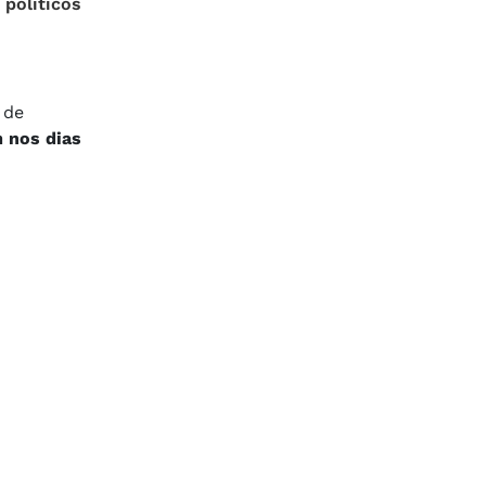
 políticos
 de
m nos dias