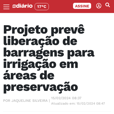
ASSINE
17°C
Projeto prevê
liberação de
barragens para
irrigação em
áreas de
preservação
15/02/2024 08:37
POR JAQUELINE SILVEIRA |
Atualizado em: 15/02/2024 08:47