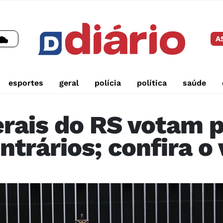
A
esportes
geral
polícia
política
saúde
rais do RS votam p
ontrários; confira 