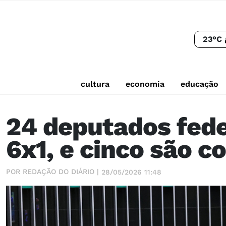
23°C
cultura
economia
educação
24 deputados fede
6x1, e cinco são c
POR REDAÇÃO DO DIÁRIO |
28/05/2026 11:48