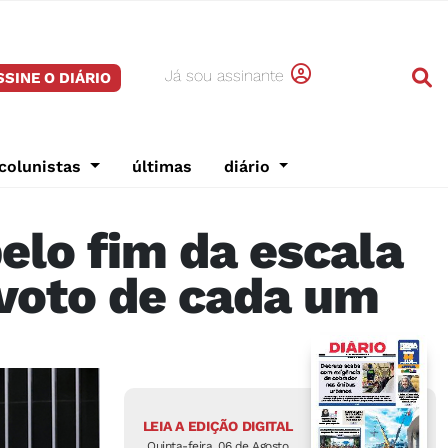
Já sou assinante
SSINE O DIÁRIO
colunistas
últimas
diário
elo fim da escala
o voto de cada um
LEIA A EDIÇÃO DIGITAL
Quinta-feira, 06 de Agosto