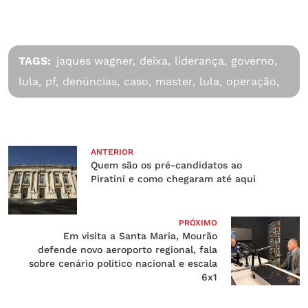
TAGS:
jaques wagner,
deixa,
liderança,
governo,
lula,
pf,
denúncias,
caso,
master,
lula,
operação,
ANTERIOR
Quem são os pré-candidatos ao
Piratini e como chegaram até aqui
PRÓXIMO
Em visita a Santa Maria, Mourão
defende novo aeroporto regional, fala
sobre cenário político nacional e escala
6x1