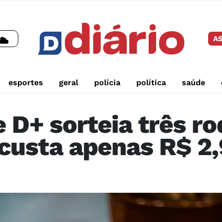
AS
esportes
geral
polícia
política
saúde
e D+ sorteia três ro
 custa apenas R$ 2