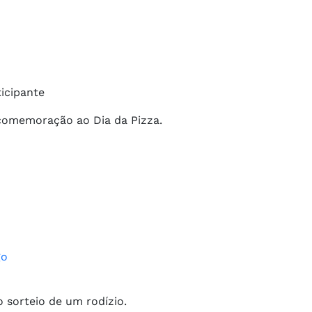
ticipante
m comemoração ao Dia da Pizza.
go
 sorteio de um rodízio.