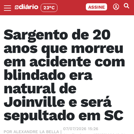
ASSINE
23°C
Sargento de 20
anos que morreu
em acidente com
blindado era
natural de
Joinville e será
sepultado em SC
07/07/2026 15:26
POR ALEXANDRE LA BELLA |