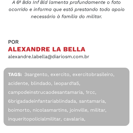
A 6ª Bda Inf Bld lamenta profundamente o fato
ocorrido e informa que está prestando todo apoio
necessário à família do militar.
POR
ALEXANDRE LA BELLA
alexandre.labella@diariosm.com.br
TAGS:
3sargento,
exercito,
exercitobrasileiro,
acidente,
blindado,
leopard1a5,
campodeinstrucaodesantamaria,
1rcc,
6brigadadeinfantariablindada,
santamaria,
boimorto,
nicolasmartins,
joinville,
militar,
inqueritopolicialmilitar,
cavalaria,