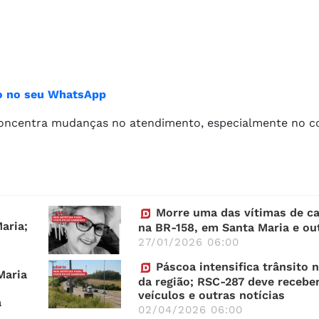
ião no seu WhatsApp
oncentra mudanças no atendimento, especialmente no c
Morre uma das vítimas de c
aria;
na BR-158, em Santa Maria e out
27/01/2026 06:00
Páscoa intensifica trânsito 
Maria
da região; RSC-287 deve receber
veículos e outras notícias
a
02/04/2026 06:00