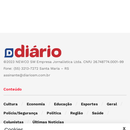
©2023 NEWCO SM Empresa Jornalística Ltda. CNPJ 26.748774.0001-99
Fone: (55) 3213-7272 Santa Maria – RS
assinante@diariosm.com.br
Conteúdo
Cultura
Economia
Educação
Esportes
Geral
Polícia/Segurança
Política
Região
Saúde
Colunistas
Últimas Notícias
Cookies.