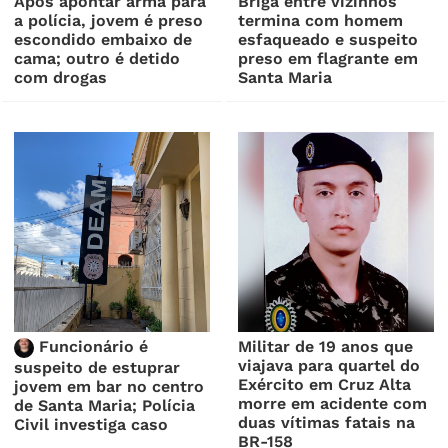
Após apontar arma para
Briga entre vizinhos
a polícia, jovem é preso
termina com homem
escondido embaixo de
esfaqueado e suspeito
cama; outro é detido
preso em flagrante em
com drogas
Santa Maria
Funcionário é
Militar de 19 anos que
viajava para quartel do
suspeito de estuprar
Exército em Cruz Alta
jovem em bar no centro
morre em acidente com
de Santa Maria; Polícia
duas vítimas fatais na
Civil investiga caso
BR-158