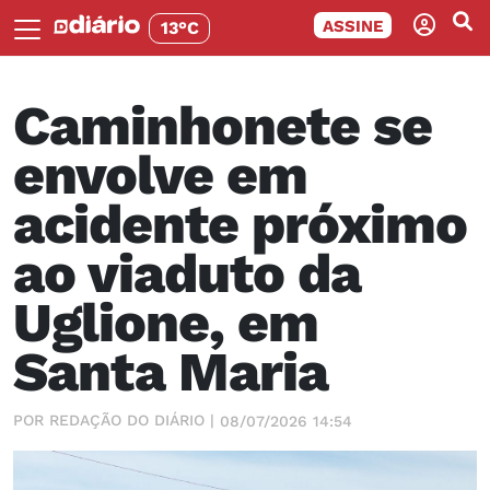
ASSINE
13°C
Caminhonete se
envolve em
acidente próximo
ao viaduto da
Uglione, em
Santa Maria
POR REDAÇÃO DO DIÁRIO |
08/07/2026 14:54