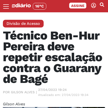
ASSINE
16°C
Divisão de Acesso
Técnico Ben-Hur
Pereira deve
repetir escalação
contra o Guarany
de Bagé
27/04/2023 19:24
POR GILSON ALVES |
Atualizado em: 27/04/2023 19:34
Gilson Alves