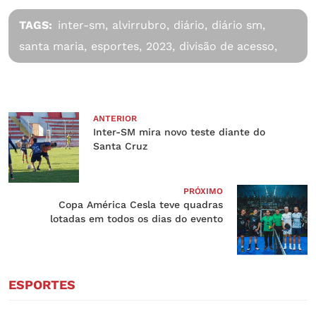
TAGS:
inter-sm,
alvirrubro,
diário,
diário sm,
santa maria,
esportes,
2023,
divisão de acesso,
ANTERIOR
Inter-SM mira novo teste diante do
Santa Cruz
PRÓXIMO
Copa América Cesla teve quadras
lotadas em todos os dias do evento
ESPORTES