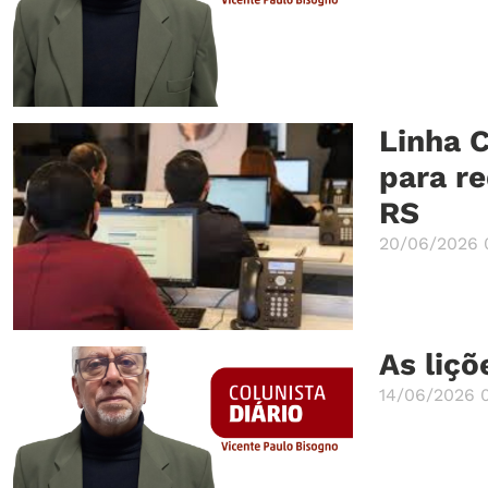
Linha 
para re
RS
20/06/2026 
As liçõ
14/06/2026 