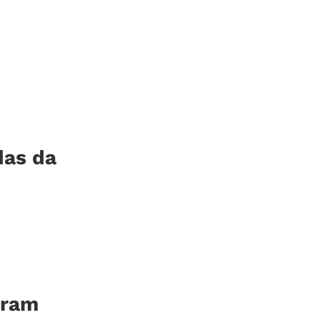
das da
eram