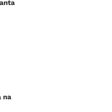
anta
a na