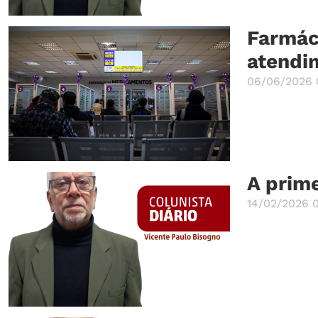
Farmác
atendi
06/06/2026 
A prim
14/02/2026 