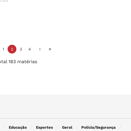
0:00
1
2
3
4
otal 183 matérias
Educação
Esportes
Geral
Polícia/Segurança