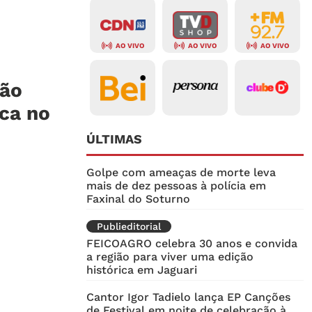
AO VIVO
AO VIVO
AO VIVO
ção
ica no
ÚLTIMAS
Golpe com ameaças de morte leva
mais de dez pessoas à polícia em
Faxinal do Soturno
Publieditorial
FEICOAGRO celebra 30 anos e convida
a região para viver uma edição
histórica em Jaguari
Cantor Igor Tadielo lança EP Canções
de Festival em noite de celebração à