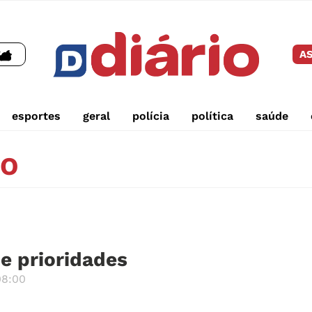
AS
esportes
geral
polícia
política
saúde
NO
e prioridades
08:00