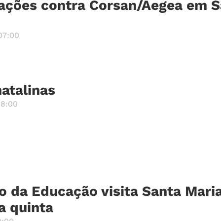
ações contra Corsan/Aegea em S
07:00
atalinas
08:00
o da Educação visita Santa Mari
a quinta