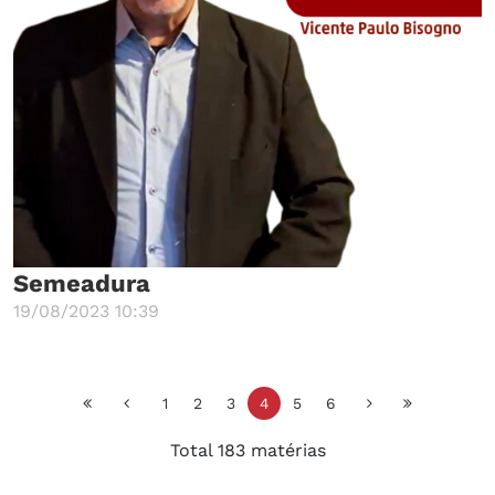
Semeadura
19/08/2023 10:39
1
2
3
4
5
6
Total 183 matérias