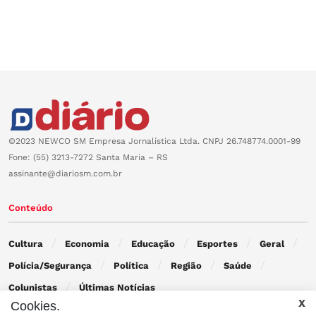
©2023 NEWCO SM Empresa Jornalística Ltda. CNPJ 26.748774.0001-99
Fone: (55) 3213-7272 Santa Maria – RS
assinante@diariosm.com.br
Conteúdo
Cultura
Economia
Educação
Esportes
Geral
Polícia/Segurança
Política
Região
Saúde
Colunistas
Últimas Notícias
Cookies.