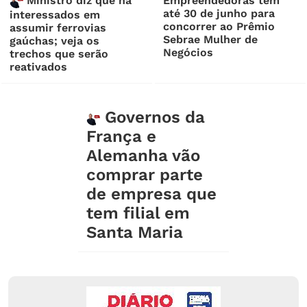
Ministro diz que há
Empreendedoras têm
até 30 de junho para
interessados em
concorrer ao Prêmio
assumir ferrovias
Sebrae Mulher de
gaúchas; veja os
Negócios
trechos que serão
reativados
Governos da
França e
Alemanha vão
comprar parte
de empresa que
tem filial em
Santa Maria