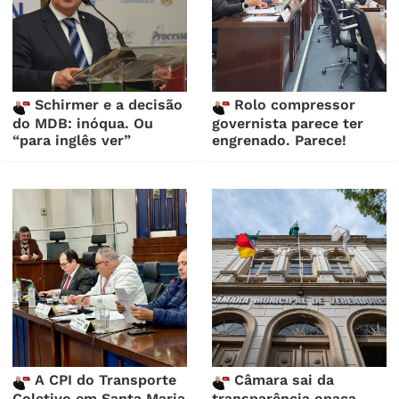
Schirmer e a decisão
Rolo compressor
do MDB: inóqua. Ou
governista parece ter
“para inglês ver”
engrenado. Parece!
A CPI do Transporte
Câmara sai da
Coletivo em Santa Maria
transparência opaca