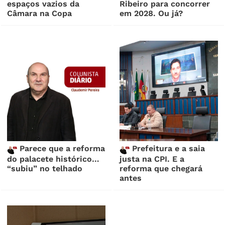
espaços vazios da
Ribeiro para concorrer
Câmara na Copa
em 2028. Ou já?
Parece que a reforma
Prefeitura e a saia
do palacete histórico…
justa na CPI. E a
“subiu” no telhado
reforma que chegará
antes