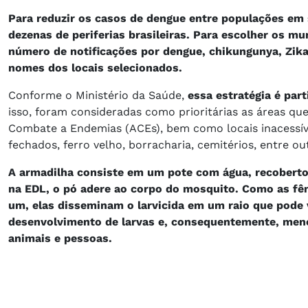
Para reduzir os casos de dengue entre populações em s
dezenas de periferias brasileiras. Para escolher os mu
número de notificações por dengue, chikungunya, Zika
nomes dos locais selecionados.
Conforme o Ministério da Saúde,
essa estratégia é par
isso, foram consideradas como prioritárias as áreas qu
Combate a Endemias (ACEs), bem como locais inacessíve
fechados, ferro velho, borracharia, cemitérios, entre ou
A armadilha consiste em um pote com água, recoberto
na EDL, o pó adere ao corpo do mosquito. Como as fê
um, elas disseminam o larvicida em um raio que pode v
desenvolvimento de larvas e, consequentemente, menor
animais e pessoas.