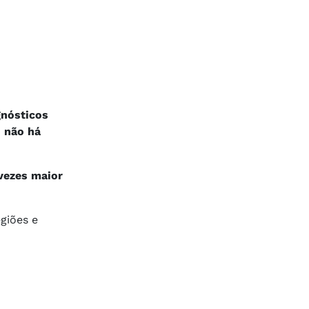
gnósticos
, não há
 vezes maior
egiões e