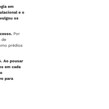
ogia em
ulacional e o
ivulgou os
acesso.
Por
s de
como prédios
ó. Ao pousar
os em cada
no
vo para