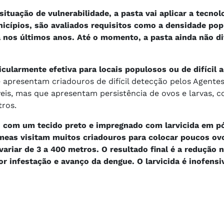
ituação de vulnerabilidade, a pasta vai aplicar a tecnol
nicípios, são avaliados requisitos como a densidade pop
 nos últimos anos. Até o momento, a pasta ainda não d
ticularmente efetiva para locais populosos ou de difícil 
e apresentam criadouros de difícil detecção pelos Agente
is, mas que apresentam persistência de ovos e larvas, 
tros.
 com um tecido preto e impregnado com larvicida em p
meas visitam muitos criadouros para colocar poucos ov
ariar de 3 a 400 metros. O resultado final é a redução 
 infestação e avanço da dengue. O larvicida é inofensi