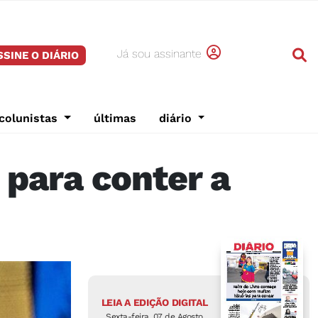
Já sou assinante
SSINE O DIÁRIO
colunistas
últimas
diário
 para conter a
LEIA A EDIÇÃO DIGITAL
Sexta-feira, 07 de Agosto