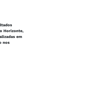
ltados
o Horizonte,
calizadas em
o nos