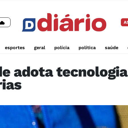
A
esportes
geral
polícia
política
saúde
e adota tecnologia
rias