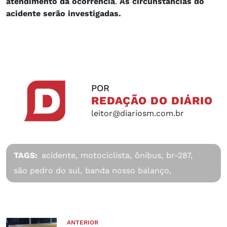
atendimento da ocorrência
.
As circunstâncias do
acidente serão investigadas.
POR
REDAÇÃO DO DIÁRIO
leitor@diariosm.com.br
TAGS:
acidente,
motociclista,
ônibus,
br-287,
são pedro do sul,
banda nosso balanço,
ANTERIOR