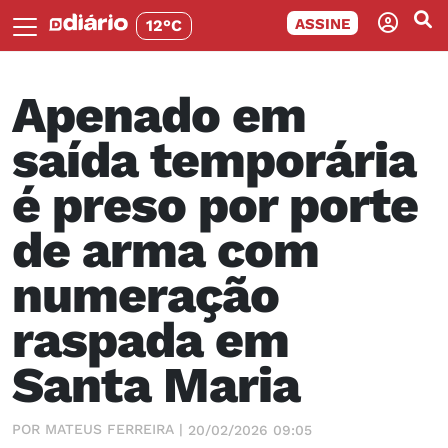
ASSINE
12°C
Apenado em
saída temporária
é preso por porte
de arma com
numeração
raspada em
Santa Maria
POR MATEUS FERREIRA |
20/02/2026 09:05