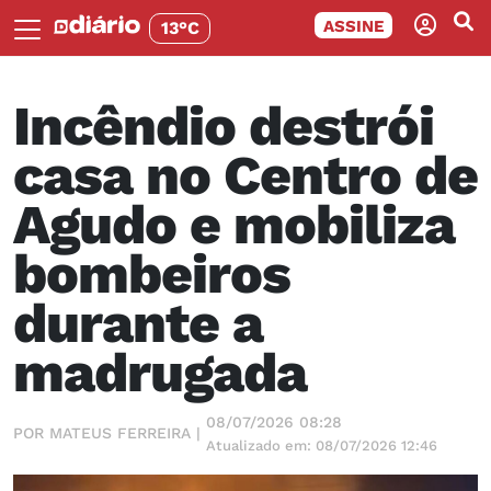
ASSINE
13°C
Incêndio destrói
casa no Centro de
Agudo e mobiliza
bombeiros
durante a
madrugada
08/07/2026 08:28
POR MATEUS FERREIRA |
Atualizado em: 08/07/2026 12:46