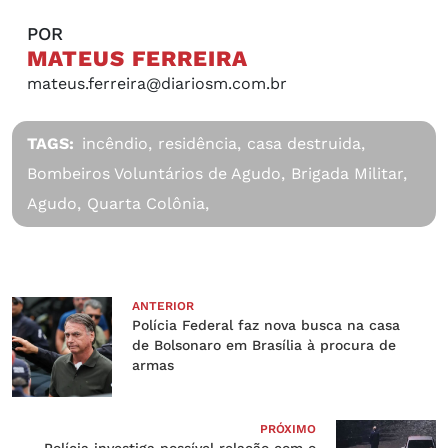
POR
MATEUS FERREIRA
mateus.ferreira@diariosm.com.br
TAGS:
incêndio,
residência,
casa destruida,
Bombeiros Voluntários de Agudo,
Brigada Militar,
Agudo,
Quarta Colônia,
ANTERIOR
Polícia Federal faz nova busca na casa
de Bolsonaro em Brasília à procura de
armas
PRÓXIMO
Polícia investiga possível relação com o