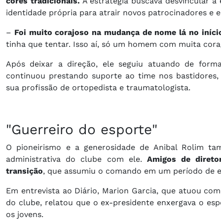
cores tradicionais.
A estratégia buscava desvincular 
identidade própria para atrair novos patrocinadores e e
–
Foi muito corajoso na mudança de nome lá no iníci
tinha que tentar. Isso aí, só um homem com muita cor
Após deixar a direção, ele seguiu atuando de forma
continuou prestando suporte ao time nos bastidores
sua profissão de ortopedista e traumatologista.
"Guerreiro do esporte"
O pioneirismo e a generosidade de Anibal Rolim ta
administrativa do clube com ele.
Amigos de diret
transição
, que assumiu o comando em um período de esc
Em entrevista ao Diário, Marion Garcia, que atuou como
do clube, relatou que o ex-presidente enxergava o e
os jovens.