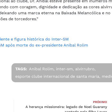
ional ao clube, Dr. Anibal esteve presente em inúmeros
endo com coragem, dignidade e dedicação as cores alvirr
 deixando uma marca eterna na Baixada Melancólica e no
ões de torcedores.”
ente e figura histórica do Inter-SM
-SM após morte do ex-presidente Anibal Rolim
TAGS:
Anibal Rolim,
inter-sm,
alvirrubro,
esporte clube internacional de santa maria,
medi
PRÓXIMO
A herança missioneira: legado de Noel Guarany
cantado pela filha Laura