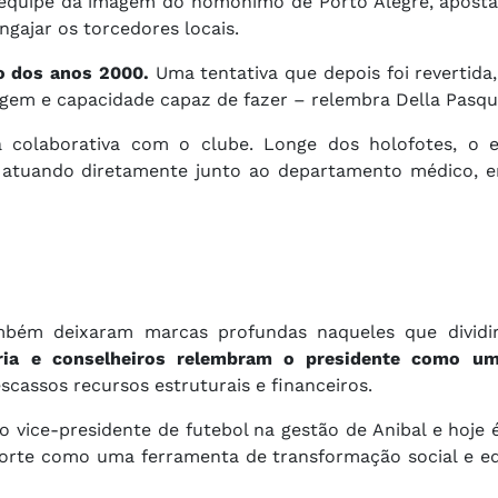
a equipe da imagem do homônimo de Porto Alegre, apos
ngajar os torcedores locais.
o dos anos 2000.
Uma tentativa que depois foi revertid
agem e capacidade capaz de fazer – relembra Della Pasqu
 colaborativa com o clube. Longe dos holofotes, o e
, atuando diretamente junto ao departamento médico, e
mbém deixaram marcas profundas naqueles que dividi
oria e conselheiros relembram o presidente como 
assos recursos estruturais e financeiros.
 vice-presidente de futebol na gestão de Anibal e hoje 
sporte como uma ferramenta de transformação social e e