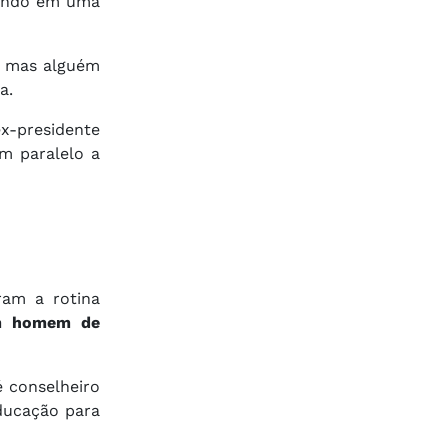
tando em uma
a, mas alguém
a.
x-presidente
m paralelo a
ram a rotina
um homem de
é conselheiro
ducação para