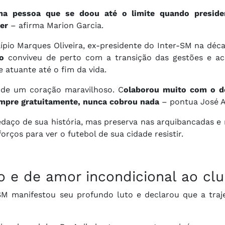
a pessoa que se doou até o limite quando preside
er
– afirma Marion Garcia.
ípio Marques Oliveira, ex-presidente do Inter-SM na déc
io
conviveu de perto com a transição das gestões e 
atuante até o fim da vida.
 de um coração maravilhoso. C
olaborou muito com o d
empre gratuitamente, nunca cobrou nada
– pontua José Al
daço de sua história, mas preserva nas arquibancadas e 
os para ver o futebol de sua cidade resistir.
 e de amor incondicional ao clu
r-SM manifestou seu profundo luto e declarou que a traj