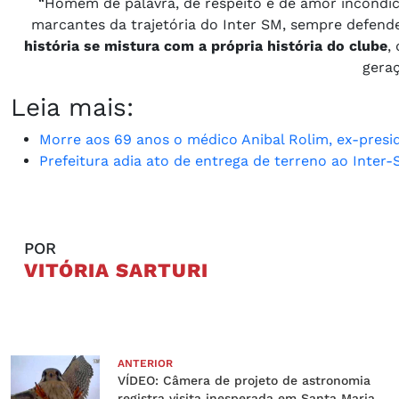
“Homem de palavra, de respeito e de amor incondic
marcantes da trajetória do Inter SM, sempre defend
história se mistura com a própria história do clube
,
geraç
Leia mais:
Morre aos 69 anos o médico Anibal Rolim, ex-presid
Prefeitura adia ato de entrega de terreno ao Inter
POR
VITÓRIA SARTURI
ANTERIOR
VÍDEO: Câmera de projeto de astronomia
registra visita inesperada em Santa Maria