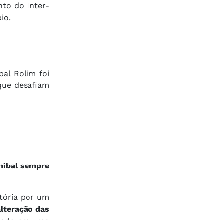
nto do Inter-
io.
al Rolim foi
 que desafiam
nibal sempre
tória por um
lteração das