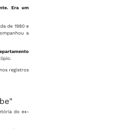
nte. Era um
ada de 1980 e
acompanhou a
epartamento
ípio.
nos registros
be"
etória do ex-