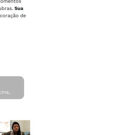
 momentos
ubras.
Sua
 coração de
cina,