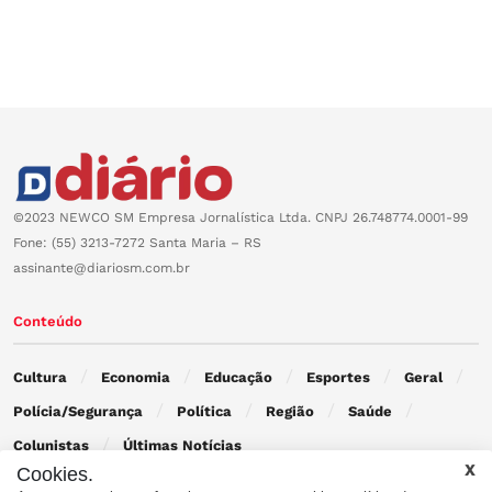
©2023 NEWCO SM Empresa Jornalística Ltda. CNPJ 26.748774.0001-99
Fone: (55) 3213-7272 Santa Maria – RS
assinante@diariosm.com.br
Conteúdo
Cultura
Economia
Educação
Esportes
Geral
Polícia/Segurança
Política
Região
Saúde
Colunistas
Últimas Notícias
Cookies.