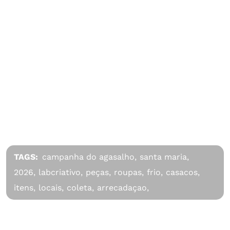
TAGS:
campanha do agasalho,
santa maria,
2026,
labcriativo,
peças,
roupas,
frio,
casacos,
itens,
locais,
coleta,
arrecadaçao,