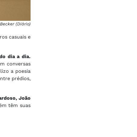
 Becker (Diário)
ros casuais e
o dia a dia.
em conversas
lizo a poesia
ntre prédios,
ardoso, João
ém têm suas