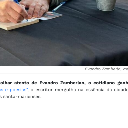
Evandro Zamberla, mús
 o olhar atento de Evandro Zamberlan, o cotidiano gan
s e poesias"
, o escritor mergulha na essência da cidad
s santa-marienses.