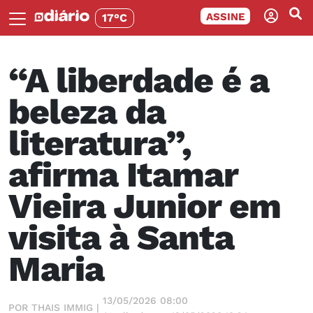
ASSINE
17°C
“A liberdade é a
beleza da
literatura”,
afirma Itamar
Vieira Junior em
visita à Santa
Maria
13/05/2026 08:00
POR THAIS IMMIG |