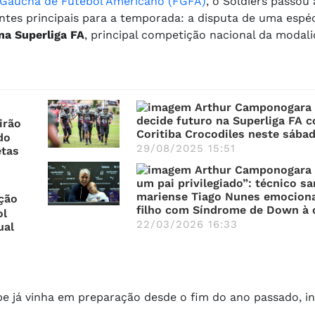
Gaúcha de Futebol Americano (FGFA)
, o Soldiers passou 
ntes principais para a temporada: a disputa de uma espé
na Superliga FA
, principal competição nacional da modali
decide futuro na Superliga FA c
irão
Coritiba Crocodiles neste sába
do
29/08/2025 15:51
etas
um pai privilegiado”: técnico sa
mariense Tiago Nunes emociona
ção
filho com Síndrome de Down à c
ol
22/03/2026 16:33
ual
ipe já vinha em preparação desde o fim do ano passado, i