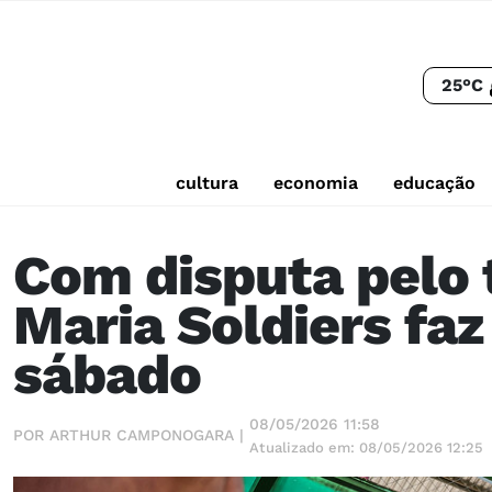
25°C
cultura
economia
educação
Com disputa pelo t
Maria Soldiers fa
sábado
08/05/2026 11:58
POR ARTHUR CAMPONOGARA |
Atualizado em: 08/05/2026 12:25