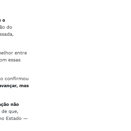
u o
ção do
ssada,
melhor entre
com essas
não confirmou
avançar, mas
ação não
 de que,
 no Estado —