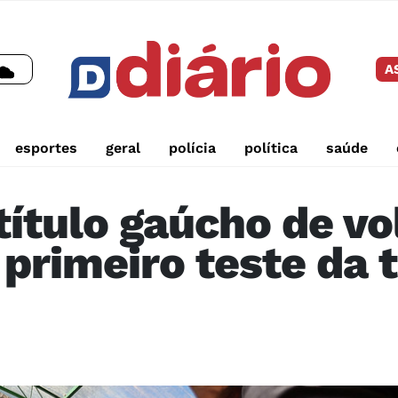
A
esportes
geral
polícia
política
saúde
ítulo gaúcho de vo
z primeiro teste da