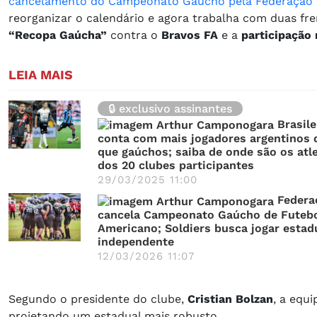
cancelamento do Campeonato Gaúcho pela Federação 
reorganizar o calendário e agora trabalha com duas fre
“Recopa Gaúcha”
contra o
Bravos FA
e a
participação 
LEIA MAIS
🔒 exclusivo assinantes
Brasile
conta com mais jogadores argentinos 
que gaúchos; saiba de onde são os atl
dos 20 clubes participantes
29/03/2025 11:00
Federa
cancela Campeonato Gaúcho de Futeb
Americano; Soldiers busca jogar estad
independente
12/03/2026 11:07
Segundo o presidente do clube,
Cristian Bolzan
, a equ
projetando um estadual mais robusto.