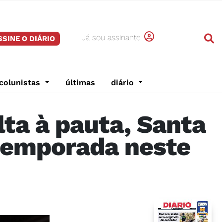
Já sou assinante
SSINE O DIÁRIO
colunistas
últimas
diário
lta à pauta, Santa
 temporada neste