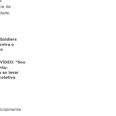
a
cie de
dade.
Soldiers
ontra o
do
VÍDEO: “Sou
nta-
 ao levar
oletiva
nicialmente