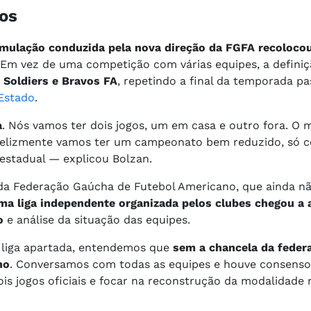
vos
rmulação conduzida pela nova direção da FGFA recoloco
 Em vez de uma competição com várias equipes, a defini
 Soldiers e Bravos FA
, repetindo a final da temporada pa
Estado
.
a
. Nós vamos ter dois jogos, um em casa e outro fora. O 
nfelizmente vamos ter um campeonato bem reduzido, só 
 estadual — explicou Bolzan.
al da Federação Gaúcha de Futebol Americano, que ainda 
ma liga independente organizada pelos clubes chegou a 
o
e análise da situação das equipes.
 liga apartada, entendemos que
sem a chancela da feder
ho
. Conversamos com todas as equipes e houve consenso
is jogos oficiais e focar na reconstrução da modalidade