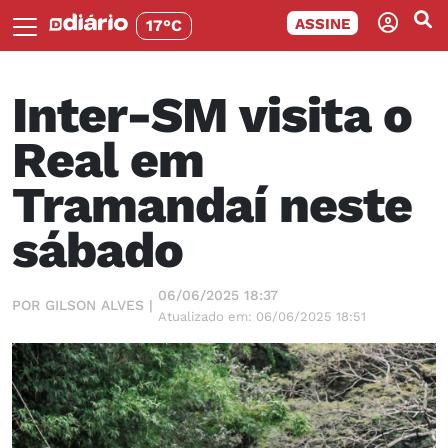
ASSINE
17°C
Inter-SM visita o
Real em
Tramandaí neste
sábado
06/06/2025 18:37
POR GILSON ALVES |
Atualizado em: 06/06/2025 18:51