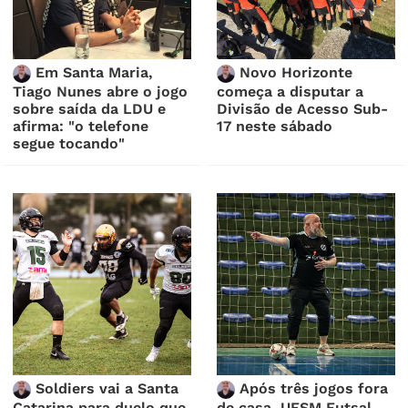
Em Santa Maria,
Novo Horizonte
Tiago Nunes abre o jogo
começa a disputar a
sobre saída da LDU e
Divisão de Acesso Sub-
afirma: "o telefone
17 neste sábado
segue tocando"
Soldiers vai a Santa
Após três jogos fora
Catarina para duelo que
de casa, UFSM Futsal