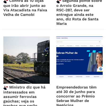
Confira as 10 lojas
Segunda ponte sobre
que irão abrir junto ao
o Arroio Grande, na
Via Atacadista na Faixa
RSC-287, deve ser
Velha de Camobi
entregue ainda este
ano, diz Rota de Santa
Maria
Ministro diz que há
Empreendedoras têm
até 30 de junho para
interessados em
concorrer ao Prêmio
assumir ferrovias
Sebrae Mulher de
gaúchas; veja os
Negócios
trechos que serão