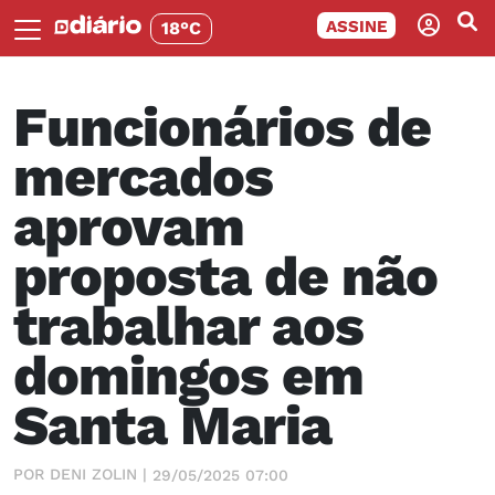
ASSINE
18°C
Funcionários de
mercados
aprovam
proposta de não
trabalhar aos
domingos em
Santa Maria
POR DENI ZOLIN |
29/05/2025 07:00