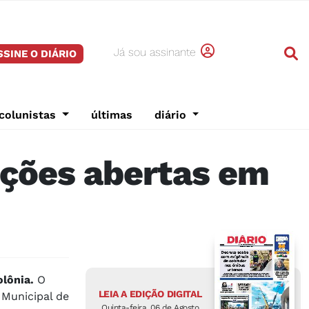
Já sou assinante
SSINE O DIÁRIO
colunistas
últimas
diário
ições abertas em
olônia.
O
LEIA A EDIÇÃO DIGITAL
 Municipal de
Quinta-feira, 06 de Agosto