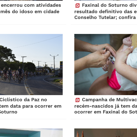
encerrou com atividades
Faxinal do Soturno div
 mês do idoso em cidade
resultado definitivo das 
Conselho Tutelar; confira 
iclístico da Paz no
Campanha de Multivac
 tem data para ocorrer em
recém-nascidos já tem da
Soturno
ocorrer em Faxinal do So