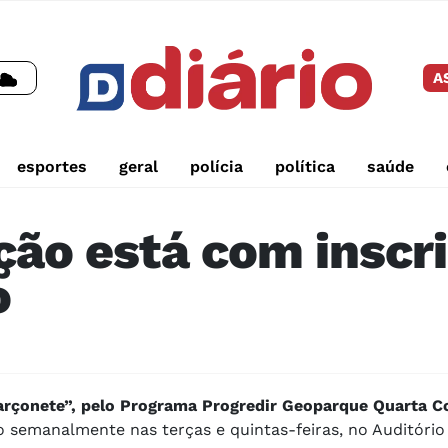
A
esportes
geral
polícia
política
saúde
ção está com inscr
o
arçonete”, pelo Programa Progredir Geoparque Quarta C
do semanalmente nas terças e quintas-feiras, no Auditório