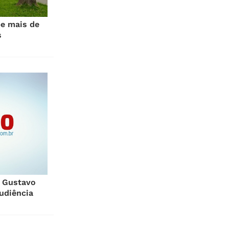
be mais de
s
o Gustavo
udiência