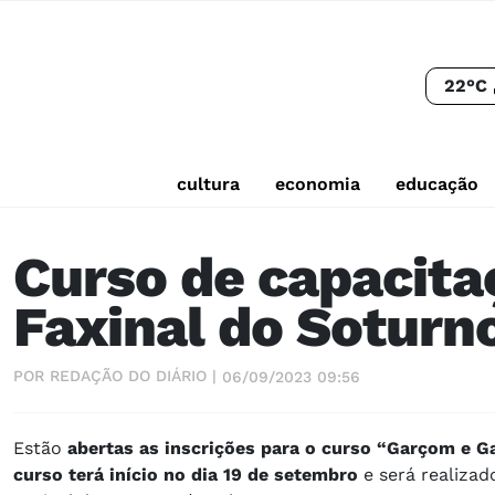
22°C
cultura
economia
educação
Curso de capacita
Faxinal do Soturn
POR REDAÇÃO DO DIÁRIO |
06/09/2023 09:56
Estão
abertas as inscrições para o curso “Garçom e G
curso terá início no dia 19 de setembro
e será realiza