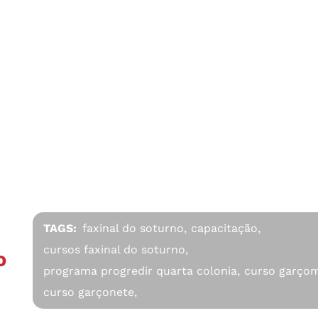
TAGS:
faxinal do soturno,
capacitação,
cursos faxinal do soturno,
O
programa progredir quarta colonia,
curso garçom
curso garçonete,