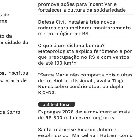
promove ações para incentivar e
fortalecer a cultura da solidariedade
s de
rno
Defesa Civil instalará três novos
radares para melhorar monitoramento
meteorológico no RS
to da
m cidade da
O que é um ciclone bomba?
Meteorologista explica fenômeno e por
que preocupação no RS é com ventos
de até 100 km/h
os
, inscritos
"Santa Maria não comporta dois clubes
ecretaria de
de futebol profissional", avalia Tiago
Nunes sobre cenário atual da dupla
Rio-Nal
publieditorial
Expoagas 2026 deve movimentar mais
 de Santa
de R$ 800 milhões em negócios
Santa-mariense Ricardo Jobim é
escolhido por Marcel van Hattem como