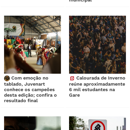
Com emoção no
Calourada de Inverno
tablado, Juvenart
reúne aproximadamente
conhece os campeões
6 mil estudantes na
desta edição; confira o
Gare
resultado final