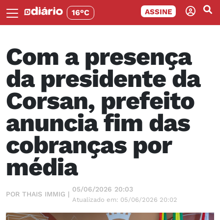
ASSINE
16°C
Com a presença
da presidente da
Corsan, prefeito
anuncia fim das
cobranças por
média
05/06/2026 20:03
POR THAIS IMMIG |
Atualizado em: 05/06/2026 20:02