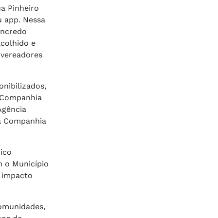
ua Pinheiro
u app. Nessa
ancredo
colhido e
 vereadores
onibilizados,
A Companhia
Agência
 a Companhia
ico
m o Município
 impacto
comunidades,