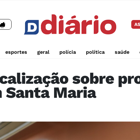
AS
esportes
geral
polícia
política
saúde
scalização sobre p
 Santa Maria