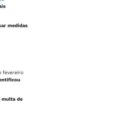
ais
sar medidas
 fevereiro
entificou
a
multa de