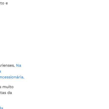
to e
rienses.
Na
a
ncessionária.
s muito
tas da
da