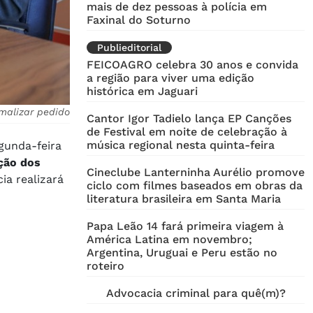
mais de dez pessoas à polícia em
Faxinal do Soturno
Publieditorial
FEICOAGRO celebra 30 anos e convida
a região para viver uma edição
histórica em Jaguari
malizar pedido
Cantor Igor Tadielo lança EP Canções
de Festival em noite de celebração à
música regional nesta quinta-feira
gunda-feira
ção dos
Cineclube Lanterninha Aurélio promove
ia realizará
ciclo com filmes baseados em obras da
literatura brasileira em Santa Maria
Papa Leão 14 fará primeira viagem à
América Latina em novembro;
Argentina, Uruguai e Peru estão no
roteiro
Advocacia criminal para quê(m)?