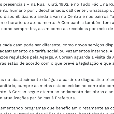
s presenciais – na Rua Tuiuti, 1902, e no Tudo Fácil, na R
mento humano por vídeochamada, call center, whatsapp o
 disponibilizando ainda a van no Centro e nos bairros T
ém o horário de atendimento. A Companhia também tem a
 como sempre fez, assim como as recebidas por meio de
s cada caso pode ser diferente, como novos serviços disp
 cadastramento de tarifa social ou vazamentos internos. 
os regulados pela Agergs. A Corsan aguarda a visita da 
ras estão de acordo com o que prevê a legislação e que
s no abastecimento de água a partir de diagnóstico técn
anitário, cumpre as metas estabelecidas no contrato co
nto. A Corsan segue atenta ao andamento das obras e ao
atualizações periódicas à Prefeitura.
mplementando programas que beneficiam diretamente as 