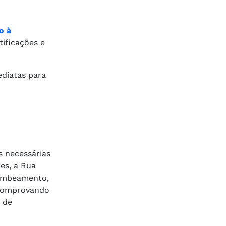
o à
tificações e
diatas para
s necessárias
es, a Rua
 bombeamento,
, comprovando
 de