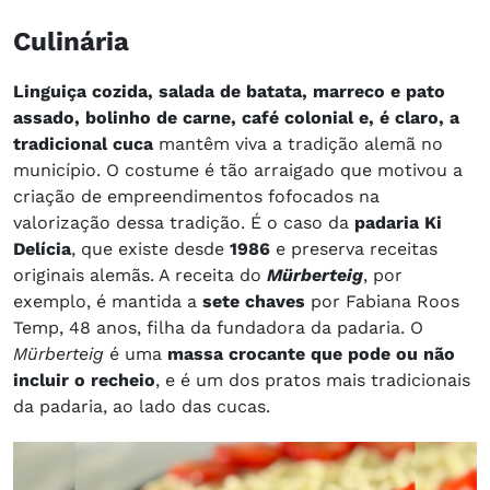
Culinária
Linguiça cozida, salada de batata, marreco e pato
assado, bolinho de carne, café colonial e, é claro, a
tradicional cuca
mantêm viva a tradição alemã no
município. O costume é tão arraigado que motivou a
criação de empreendimentos fofocados na
valorização dessa tradição. É o caso da
padaria Ki
Delícia
, que existe desde
1986
e preserva receitas
originais alemãs. A receita do
Mürberteig
, por
exemplo, é mantida a
sete chaves
por Fabiana Roos
Temp, 48 anos, filha da fundadora da padaria. O
Mürberteig
é uma
massa crocante que pode ou não
incluir o recheio
, e é um dos pratos mais tradicionais
da padaria, ao lado das cucas.