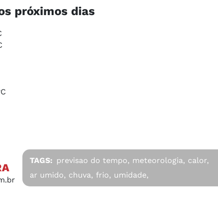
s próximos dias​​
C
C
°C
TAGS:
previsao do tempo,
meteorologia,
calor,
RA
ar umido,
chuva,
frio,
umidade,
m.br