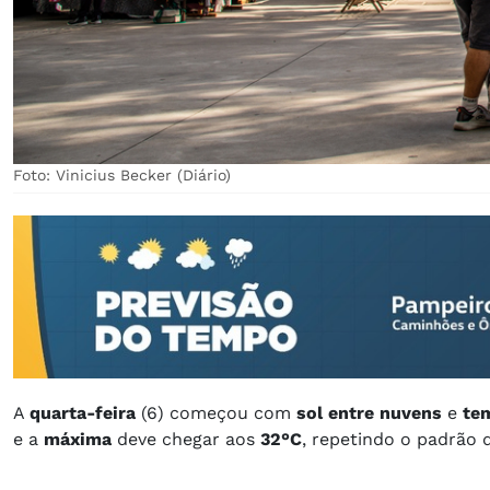
Foto: Vinicius Becker (Diário)
A
quarta-feira
(6) começou com
sol entre nuvens
e
te
e a
máxima
deve chegar aos
32°C
, repetindo o padrão 