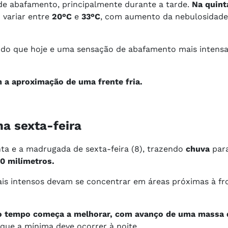
e abafamento, principalmente durante a tarde.
Na quinta
 variar entre
20°C
e
33°C
, com aumento da nebulosidade
 do que hoje e uma sensação de abafamento mais intens
a aproximação de uma frente fria.
na sexta-feira
inta e a madrugada de sexta-feira (8), trazendo
chuva
para
40 milímetros.
is intensos devam se concentrar em áreas próximas à fr
e o tempo começa a melhorar, com avanço de uma massa d
 que a mínima deve ocorrer à noite.