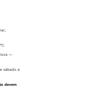
nar,
°C.
aixos —
de sábado e
ão devem