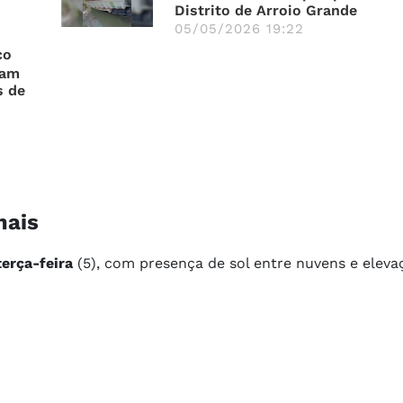
Distrito de Arroio Grande
05/05/2026 19:22
co
cam
s de
mais
erça-feira
(5), com presença de sol entre nuvens e eleva