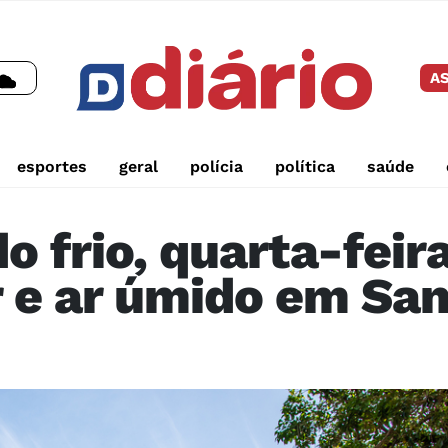
AS
esportes
geral
polícia
política
saúde
do frio, quarta-fei
r e ar úmido em Sa