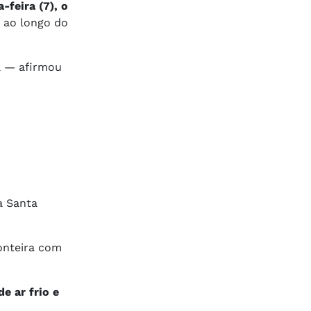
-feira (7), o
 ao longo do
a — afirmou
 Santa
onteira com
e ar frio e