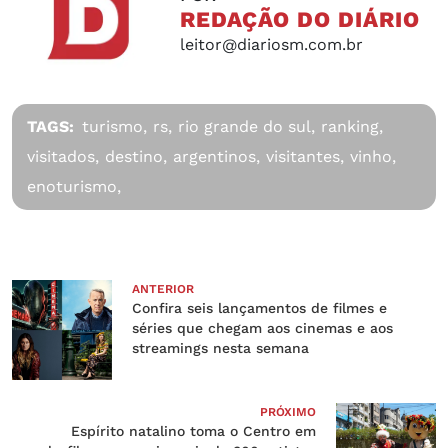
REDAÇÃO DO DIÁRIO
leitor@diariosm.com.br
TAGS:
turismo,
rs,
rio grande do sul,
ranking,
visitados,
destino,
argentinos,
visitantes,
vinho,
enoturismo,
ANTERIOR
Confira seis lançamentos de filmes e
séries que chegam aos cinemas e aos
streamings nesta semana
PRÓXIMO
Espírito natalino toma o Centro em