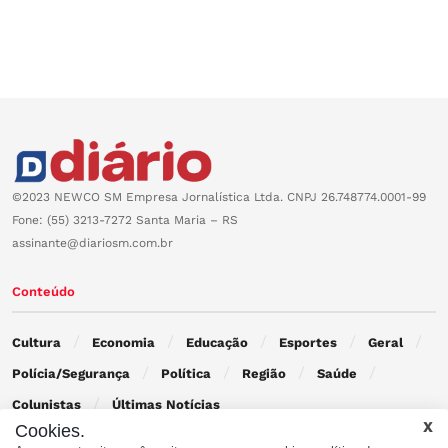
©2023 NEWCO SM Empresa Jornalística Ltda. CNPJ 26.748774.0001-99
Fone: (55) 3213-7272 Santa Maria – RS
assinante@diariosm.com.br
Conteúdo
Cultura
Economia
Educação
Esportes
Geral
Polícia/Segurança
Política
Região
Saúde
Colunistas
Últimas Notícias
Cookies.