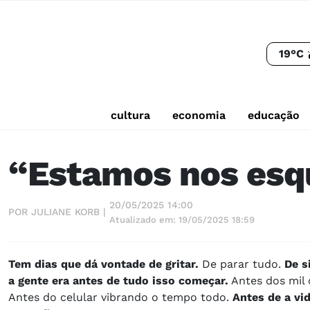
19°C
cultura
economia
educação
“Estamos nos esq
20/05/2025 14:00
POR JULIANE KORB |
Atualizado em: 19/05/2025 18:59
Tem dias que dá vontade de gritar.
De parar tudo.
De s
a gente era antes de tudo isso começar.
Antes dos mil 
Antes do celular vibrando o tempo todo.
Antes de a vi