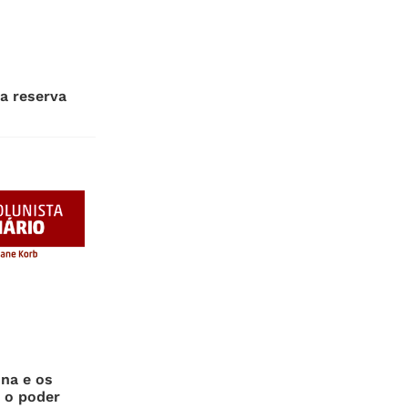
 a reserva
ina e os
 o poder