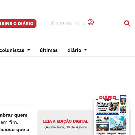
Já sou assinante
SSINE O DIÁRIO
colunistas
últimas
diário
embrar quem
LEIA A EDIÇÃO DIGITAL
sem fim.
Quinta-feira, 06 de Agosto
ncioso que a