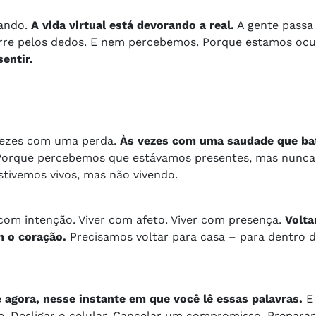
tando.
A vida virtual está devorando a real.
A gente passa
scorre pelos dedos. E nem percebemos. Porque estamos oc
entir.
 vezes com uma perda.
Às vezes com uma saudade que bat
Porque percebemos que estávamos presentes, mas nunca i
tivemos vivos, mas não vivendo.
r com intenção. Viver com afeto. Viver com presença.
Volta
m o coração.
Precisamos voltar para casa – para dentro 
 agora, nesse instante em que você lê essas palavras.
E 
e. Desligar o celular. Cancelar um compromisso. Prepar