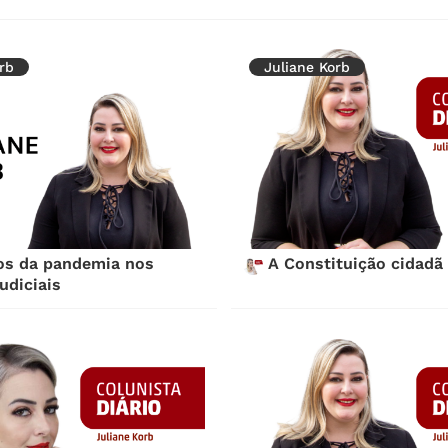
rb
Juliane Korb
os da pandemia nos
A Constituição cidadã
udiciais