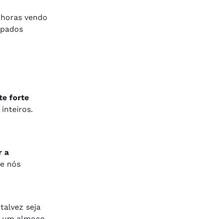
 horas vendo
upados
e forte
nteiros.
r a
de nós
talvez seja
ar um almoço