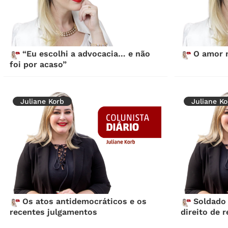
“Eu escolhi a advocacia… e não
O amor n
foi por acaso”
Juliane Korb
Juliane Ko
Os atos antidemocráticos e os
Soldado 
recentes julgamentos
direito de 