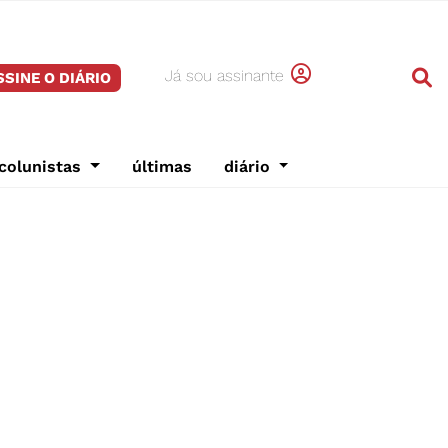
Já sou assinante
SSINE O DIÁRIO
colunistas
últimas
diário