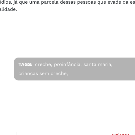
ídios, já que uma parcela dessas pessoas que evade da esc
lidade.
TAGS:
creche,
proinfância,
santa maria,
crianças sem creche,
r
PRÓXIMO