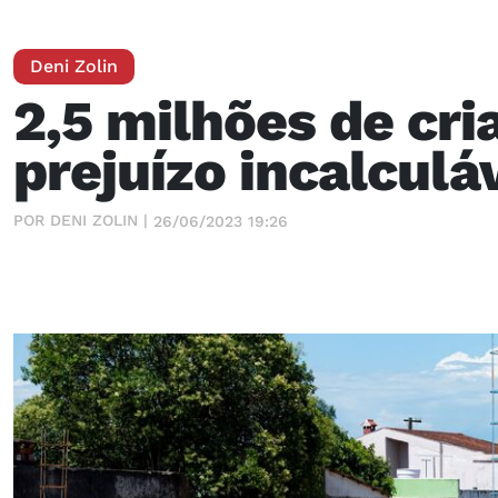
Deni Zolin
2,5 milhões de cr
prejuízo incalculá
POR DENI ZOLIN |
26/06/2023 19:26