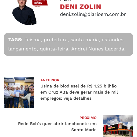
DENI ZOLIN
deni.zolin@diariosm.com.br
TAGS:
feisma,
prefeitura,
santa maria,
estandes,
lançamento,
quinta-feira,
Andrei Nunes Lacerda,
ANTERIOR
Usina de biodiesel de R$ 1,25 bilhão
em Cruz Alta deve gerar mais de mil
empregos; veja detalhes
PRÓXIMO
Rede Bob’s quer abrir lanchonete em
Santa Maria