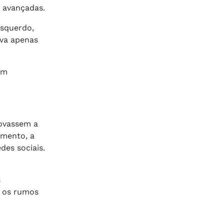
s avançadas.
esquerdo,
ava apenas
em
rovassem a
umento, a
des sociais.
s
u os rumos