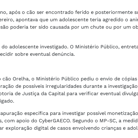
no, após o cão ser encontrado ferido e posteriormente 
fevereiro, apontava que um adolescente teria agredido o a
lesão poderia ter sido causada por um chute ou por um obj
do adolescente investigado. O Ministério Público, entret
ecidir sobre eventual denúncia.
ão Orelha, o Ministério Público pediu o envio de cópias
uração de possíveis irregularidades durante a investigaç
ia de Justiça da Capital para verificar eventual divulg
igado.
puração específica para investigar possível monetizaçã
ais, com apoio do CyberGAECO. Segundo o MP-SC, a medi
itar exploração digital de casos envolvendo crianças e ado