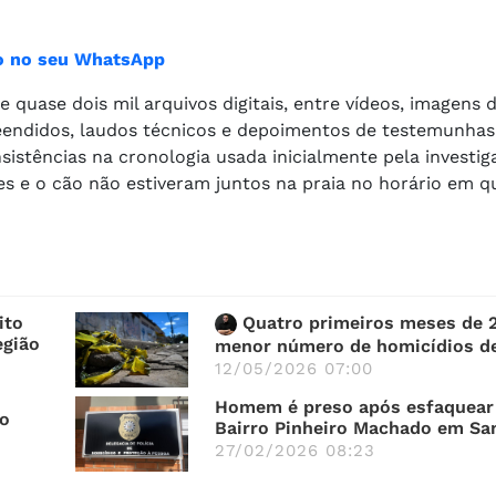
ião no seu WhatsApp
 quase dois mil arquivos digitais, entre vídeos, imagens
eendidos, laudos técnicos e depoimentos de testemunhas
stências na cronologia usada inicialmente pela investiga
s e o cão não estiveram juntos na praia no horário em 
ito
Quatro primeiros meses de 
egião
menor número de homicídios d
12/05/2026 07:00
Homem é preso após esfaquear 
so
Bairro Pinheiro Machado em Sa
27/02/2026 08:23