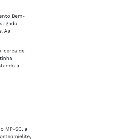
mento Bem-
stigado.
. As
r cerca de
tinha
stando a
 o MP-SC, a
osteomielite,