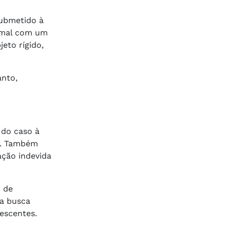
submetido à
nimal com um
eto rígido,
anto,
 do caso à
ão. Também
ação indevida
o de
da busca
lescentes.