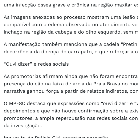
uma infecção óssea grave e crônica na região maxilar 
As imagens anexadas ao processo mostram uma lesão an
compatível com o edema observado no atendimento vete
inchaço na região da cabeça e do olho esquerdo, sem m
A manifestação também menciona que a cadela “Pretin
decorrência da doença do carrapato, o que reforçaria o
“Ouvi dizer” e redes sociais
As promotorias afirmam ainda que não foram encontrad
presença do cão na faixa de areia da Praia Brava no m
narrativa ganhou força a partir de relatos indiretos, c
O MP-SC destaca que expressões como “ouvi dizer” e “v
depoimentos e que não houve confirmação sobre a exis
promotores, a ampla repercussão nas redes sociais con
da investigação.
Inquérito da Polícia Civil apontava agressão