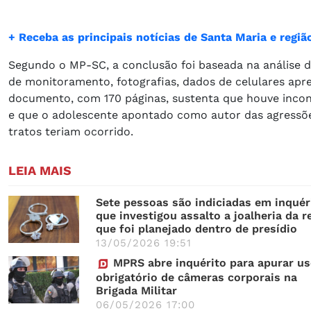
+ Receba as principais notícias de Santa Maria e reg
Segundo o MP-SC, a conclusão foi baseada na análise de
de monitoramento, fotografias, dados de celulares apr
documento, com 170 páginas, sustenta que houve inconsi
e que o adolescente apontado como autor das agressõe
tratos teriam ocorrido.
LEIA MAIS
Sete pessoas são indiciadas em inquér
que investigou assalto a joalheria da r
que foi planejado dentro de presídio
13/05/2026 19:51
MPRS abre inquérito para apurar u
obrigatório de câmeras corporais na
Brigada Militar
06/05/2026 17:00