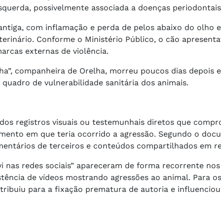
esquerda, possivelmente associada a doenças periodontai
tiga, com inflamação e perda de pelos abaixo do olho 
rinário. Conforme o Ministério Público, o cão apresent
arcas externas de violência.
ha”, companheira de Orelha, morreu poucos dias depois 
 quadro de vulnerabilidade sanitária dos animais.
os registros visuais ou testemunhais diretos que comp
omento em que teria ocorrido a agressão. Segundo o doc
omentários de terceiros e conteúdos compartilhados em re
i nas redes sociais” apareceram de forma recorrente nos
tência de vídeos mostrando agressões ao animal. Para o
tribuiu para a fixação prematura de autoria e influencio