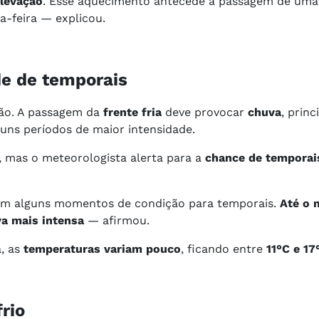
levação
. Esse aquecimento antecede a passagem de uma 
-feira — explicou.
de de temporais
isão. A passagem da
frente fria
deve provocar
chuva
, prin
guns períodos de maior intensidade.
, mas o meteorologista alerta para a
chance de temporai
tem alguns momentos de condição para temporais.
Até o 
va mais intensa
— afirmou.
a, as
temperaturas variam pouco
, ficando entre
11°C e 17
rio