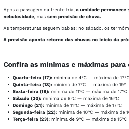
Após a passagem da frente fria,
a umidade permanece s
nebulosidade
, mas
sem previsão de chuva.
As temperaturas seguem baixas: no sábado, os termômet
A previsão aponta retorno das chuvas no início da pr
Confira as mínimas e máximas para os pr
Quarta-feira (17):
mínima de 4°C — máxima de 17°
Quinta-feira (18):
mínima de 7°C — máxima de 19°
Sexta-feira (19):
mínima de 11°C — máxima de 17°C
Sábado (20):
mínima de 8°C — máxima de 16°C
Domingo (21):
mínima de 11°C — máxima de 17°C
Segunda-feira (22):
mínima de 10°C — máxima de 1
Terça-feira (23):
mínima de 9°C — máxima de 15°C