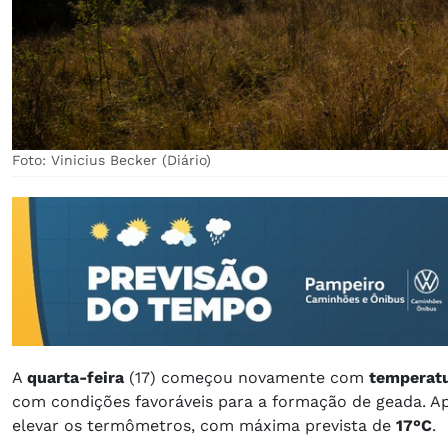
Foto: Vinicius Becker (Diário)
​A
quarta-feira
(17) começou novamente com
temperatu
com condições favoráveis para a formação de geada. A
elevar os termômetros, com máxima prevista de
17°C
.