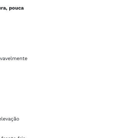
ra, pouca
ovavelmente
elevação