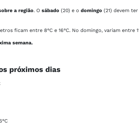
obre a região
. O
sábado
(20) e o
domingo
(21) devem ter
ros ficam entre 8°C e 16°C. No domingo, variam entre 11
óxima semana.
óximos dias​​​​​​​
C
6°C