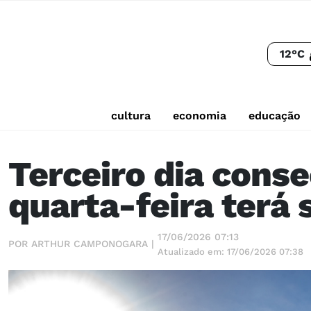
12°C
cultura
economia
educação
Terceiro dia cons
quarta-feira terá
17/06/2026 07:13
POR ARTHUR CAMPONOGARA |
Atualizado em: 17/06/2026 07:38