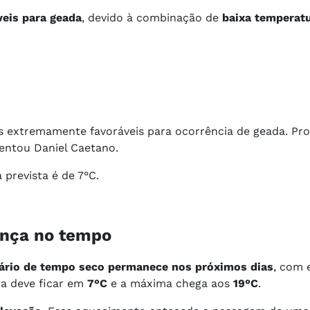
veis para geada
, devido à combinação de
baixa temperatu
s extremamente favoráveis para ocorrência de geada. Pr
entou Daniel Caetano.
 prevista é de 7°C.
nça no tempo
ário de tempo seco permanece nos próximos dias
, com 
ma deve ficar em
7°C
e a máxima chega aos
19°C
.