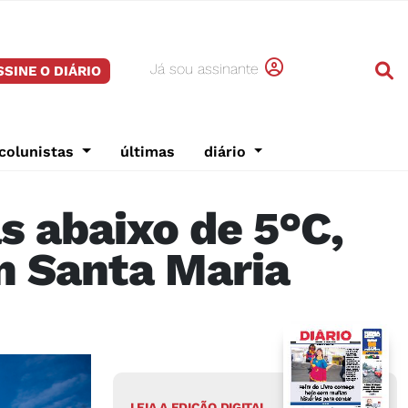
Já sou assinante
SSINE O DIÁRIO
colunistas
últimas
diário
s abaixo de 5°C,
m Santa Maria
LEIA A EDIÇÃO DIGITAL