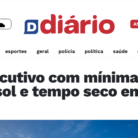
A
esportes
geral
polícia
política
saúde
ecutivo com mínima
 sol e tempo seco e