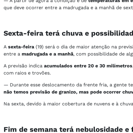
— A partir de agora a condição é de
temperaturas em e
que deve ocorrer entre a madrugada e a manhã de sexta
Sexta-feira terá chuva e possibilida
A
sexta-feira
(19) será o dia de maior atenção na prev
entre a
madrugada e a manhã
, com possibilidade de al
A previsão indica
acumulados entre 20 e 30 milímetros
com raios e trovões.
— Durante esse deslocamento da frente fria, a gente 
não temos previsão de granizo, mas pode ocorrer chu
Na sexta, devido à maior cobertura de nuvens e à chuv
Fim de semana terá nebulosidade e f