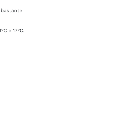
 bastante
°C e 17°C.