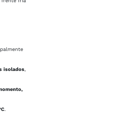
frente fria
cipalmente
s isolados
,
momento,
°C
.