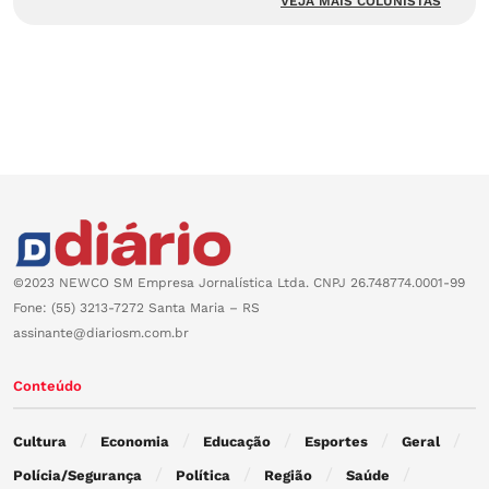
VEJA MAIS COLUNISTAS
©2023 NEWCO SM Empresa Jornalística Ltda. CNPJ 26.748774.0001-99
Fone: (55) 3213-7272 Santa Maria – RS
assinante@diariosm.com.br
Conteúdo
Cultura
Economia
Educação
Esportes
Geral
Polícia/Segurança
Política
Região
Saúde