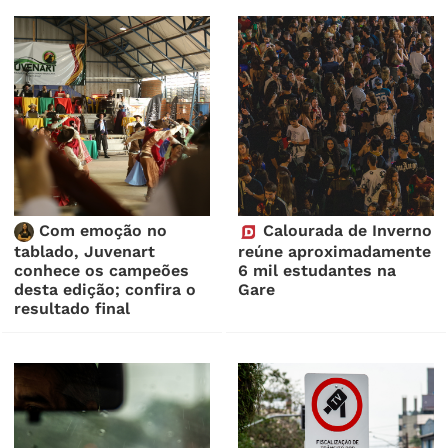
Com emoção no
Calourada de Inverno
tablado, Juvenart
reúne aproximadamente
conhece os campeões
6 mil estudantes na
desta edição; confira o
Gare
resultado final