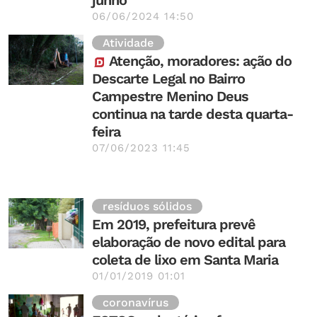
junho
06/06/2024 14:50
Atividade
Atenção, moradores: ação do
Descarte Legal no Bairro
Campestre Menino Deus
continua na tarde desta quarta-
feira
07/06/2023 11:45
resíduos sólidos
Em 2019, prefeitura prevê
elaboração de novo edital para
coleta de lixo em Santa Maria
01/01/2019 01:01
coronavírus