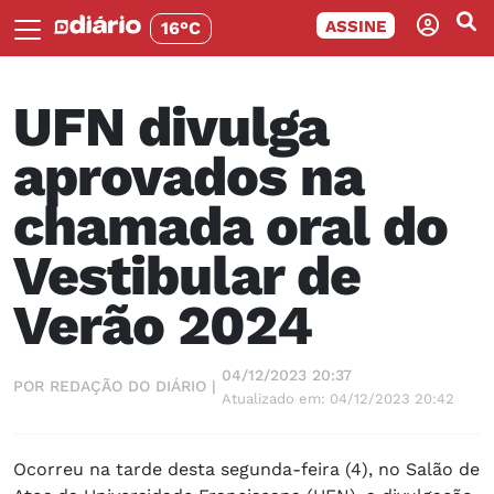
ASSINE
16°C
UFN divulga
aprovados na
chamada oral do
Vestibular de
Verão 2024
04/12/2023 20:37
POR REDAÇÃO DO DIÁRIO |
Atualizado em: 04/12/2023 20:42
Ocorreu na tarde desta segunda-feira (4), no Salão de