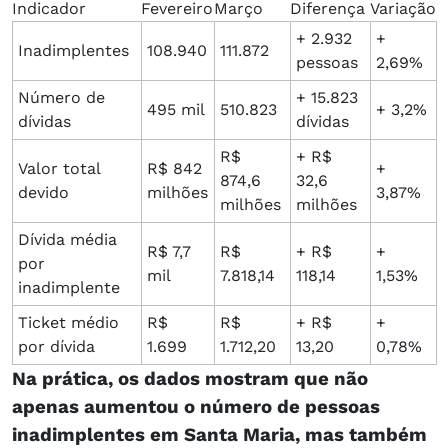
Indicador
Fevereiro
Março
Diferença
Variação
+ 2.932
+
Inadimplentes
108.940
111.872
pessoas
2,69%
Número de
+ 15.823
495 mil
510.823
+ 3,2%
dívidas
dívidas
R$
+ R$
Valor total
R$ 842
+
874,6
32,6
devido
milhões
3,87%
milhões
milhões
Dívida média
R$ 7,7
R$
+ R$
+
por
mil
7.818,14
118,14
1,53%
inadimplente
Ticket médio
R$
R$
+ R$
+
por dívida
1.699
1.712,20
13,20
0,78%
Na prática, os dados mostram que não
apenas aumentou o número de pessoas
inadimplentes em Santa Maria, mas também