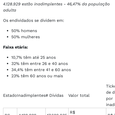
4.128.929 estão inadimplentes -
46,47% da população
adulta
Os endividados se dividem em:
​50% homens
50% mulheres
Faixa etária:
​10,7% têm até 25 anos
32% têm entre 26 e 40 anos
34,4% têm entre 41 e 60 anos
23% têm 60 anos ou mais
Tick
de d
Estado
Inadimplentes
# Dívidas
Valor total
por
inad
R$