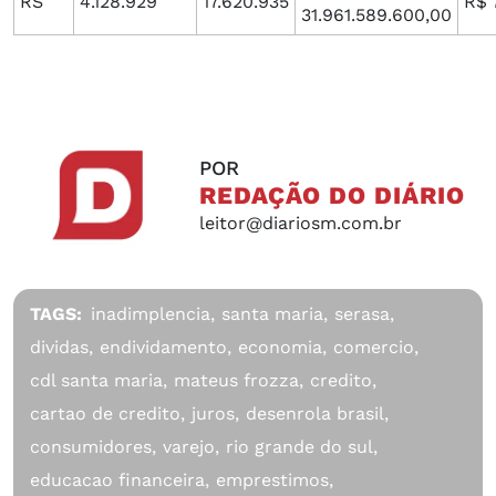
RS
4.128.929
17.620.935
R$ 
31.961.589.600,00
POR
REDAÇÃO DO DIÁRIO
leitor@diariosm.com.br
TAGS:
inadimplencia,
santa maria,
serasa,
dividas,
endividamento,
economia,
comercio,
cdl santa maria,
mateus frozza,
credito,
cartao de credito,
juros,
desenrola brasil,
consumidores,
varejo,
rio grande do sul,
educacao financeira,
emprestimos,