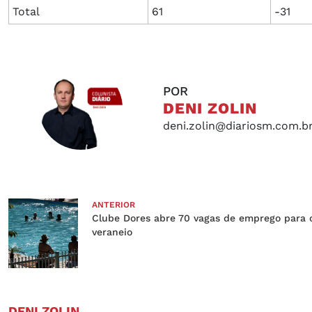
Total
61
-31
POR
DENI ZOLIN
deni.zolin@diariosm.com.b
ANTERIOR
Clube Dores abre 70 vagas de emprego para 
veraneio
DENI ZOLIN