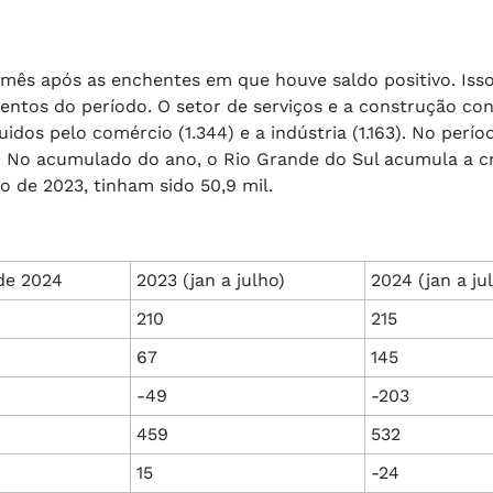
 mês após as enchentes em que houve saldo positivo. Isso
entos do período. O setor de serviços e a construção co
idos pelo comércio (1.344) e a indústria (1.163). No perío
. No acumulado do ano, o Rio Grande do Sul acumula a cr
 de 2023, tinham sido 50,9 mil.
de 2024
2023 (jan a julho)
2024 (jan a ju
210
215
67
145
-49
-203
459
532
15
-24