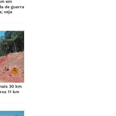
xam em
a de guerra
a; veja
mais 30 km
ros 11 km