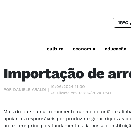
18°C
cultura
economia
educação
Importação de ar
10/06/2024 11:00
POR DANIELE ARALDI |
Atualizado em: 09/06/2024 17:41
Mais do que nunca, o momento carece de união e alinh
apoiar os responsáveis por produzir e gerar riquezas p
arroz fere princípios fundamentais da nossa constituiçã