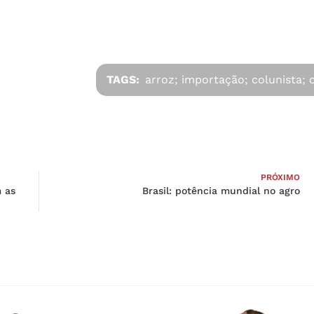
TAGS:
arroz; importação; colunista; o
PRÓXIMO
 as
Brasil: potência mundial no agro