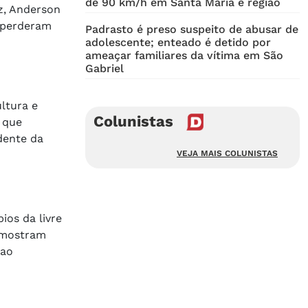
de 90 km/h em Santa Maria e região
oz, Anderson
e perderam
Padrasto é preso suspeito de abusar de
adolescente; enteado é detido por
ameaçar familiares da vítima em São
Gabriel
ltura e
Colunistas
 que
dente da
VEJA MAIS COLUNISTAS
ios da livre
e mostram
 ao