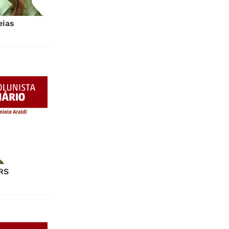
eias
 RS