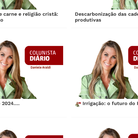
carne e religião cristã:
Descarbonização das cad
ão
produtivas
 2024....
Irrigação: o futuro do