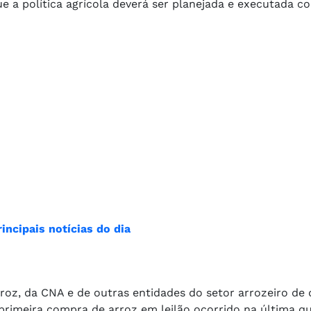
ue a política agrícola deverá ser planejada e executada c
incipais notícias do dia
roz, da CNA e de outras entidades do setor arrozeiro de
primeira compra de arroz em leilão ocorrido na última qui