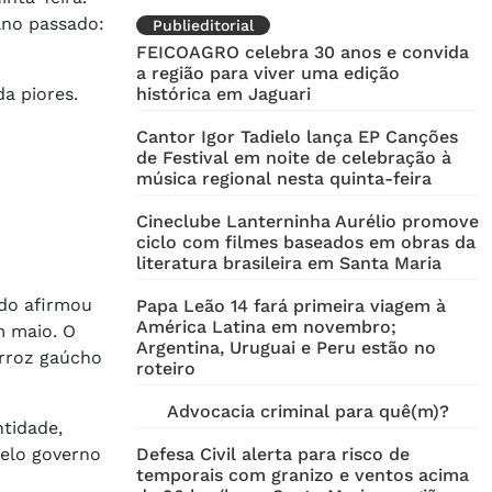
ano passado:
Publieditorial
FEICOAGRO celebra 30 anos e convida
a região para viver uma edição
a piores.
histórica em Jaguari
Cantor Igor Tadielo lança EP Canções
de Festival em noite de celebração à
música regional nesta quinta-feira
Cineclube Lanterninha Aurélio promove
ciclo com filmes baseados em obras da
literatura brasileira em Santa Maria
ado afirmou
Papa Leão 14 fará primeira viagem à
América Latina em novembro;
m maio. O
Argentina, Uruguai e Peru estão no
arroz gaúcho
roteiro
Advocacia criminal para quê(m)?
ntidade,
pelo governo
Defesa Civil alerta para risco de
temporais com granizo e ventos acima