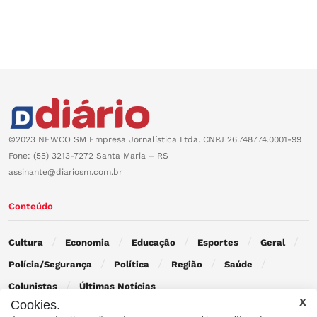
©2023 NEWCO SM Empresa Jornalística Ltda. CNPJ 26.748774.0001-99
Fone: (55) 3213-7272 Santa Maria – RS
assinante@diariosm.com.br
Conteúdo
Cultura
Economia
Educação
Esportes
Geral
Polícia/Segurança
Política
Região
Saúde
Colunistas
Últimas Notícias
Cookies.