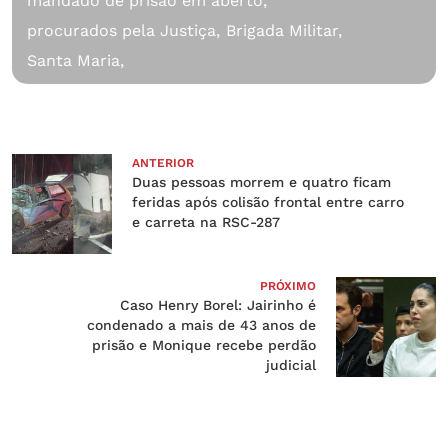
mandado de prisão em aberto,
procurados pela Justiça,
Brigada Militar,
Santa Maria,
ANTERIOR
Duas pessoas morrem e quatro ficam
feridas após colisão frontal entre carro
e carreta na RSC-287
PRÓXIMO
Caso Henry Borel: Jairinho é
condenado a mais de 43 anos de
prisão e Monique recebe perdão
judicial