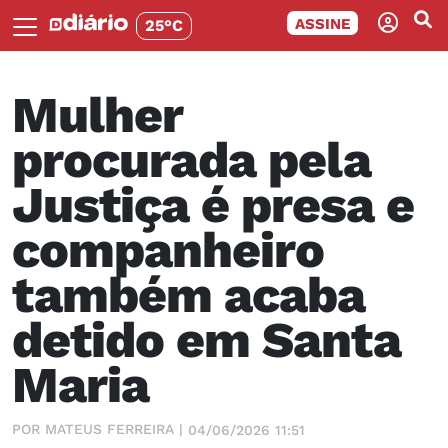
ASSINE
25°C
Mulher
procurada pela
Justiça é presa e
companheiro
também acaba
detido em Santa
Maria
POR MATEUS FERREIRA |
04/06/2026 11:51