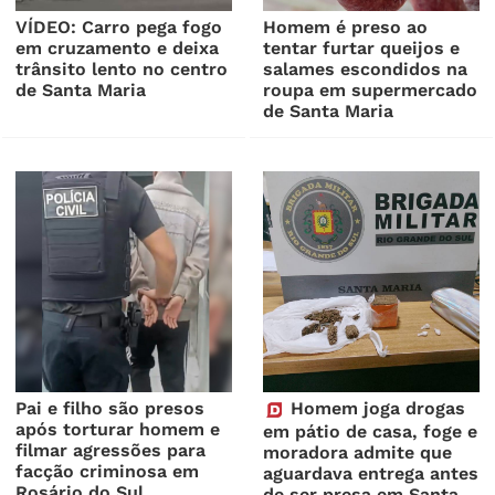
VÍDEO: Carro pega fogo
Homem é preso ao
em cruzamento e deixa
tentar furtar queijos e
trânsito lento no centro
salames escondidos na
de Santa Maria
roupa em supermercado
de Santa Maria
Pai e filho são presos
Homem joga drogas
após torturar homem e
em pátio de casa, foge e
filmar agressões para
moradora admite que
facção criminosa em
aguardava entrega antes
Rosário do Sul
de ser presa em Santa