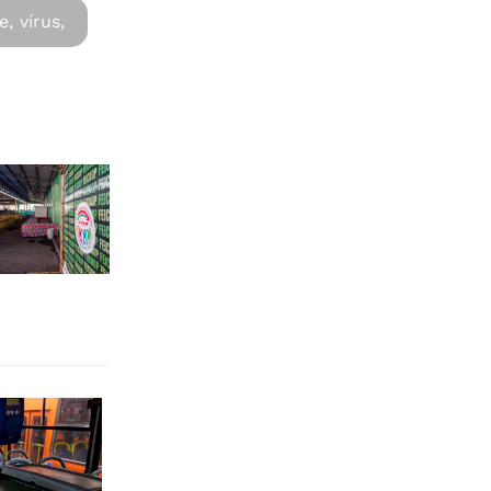
e,
vírus,