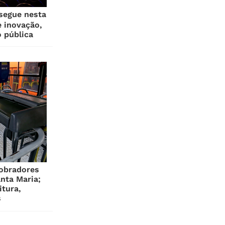
segue nesta
 inovação,
 pública
cobradores
nta Maria;
itura,
s