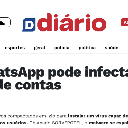
A
esportes
geral
polícia
política
saúde
atsApp pode infect
de contas
ivos compactados em .zip para
instalar um vírus capaz de
dos usuários.
Chamado SORVEPOTEL, o
malware se espa