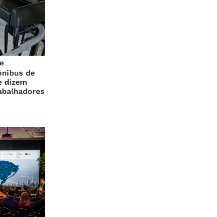
e
ônibus de
e dizem
rabalhadores