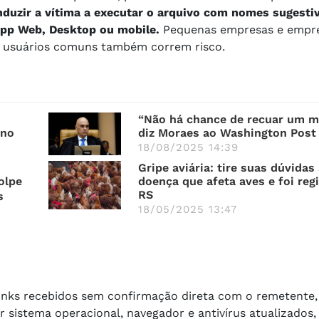
uzir a vítima a executar o arquivo com nomes sugesti
pp Web, Desktop ou mobile.
Pequenas empresas e empr
s usuários comuns também correm risco.
“Não há chance de recuar um mi
 no
diz Moraes ao Washington Post
18/08/2025 14:39
Gripe aviária: tire suas dúvidas
olpe
doença que afeta aves e foi reg
RS
s
18/05/2025 13:47
links recebidos sem confirmação direta com o remetente, 
istema operacional, navegador e antivírus atualizados, 