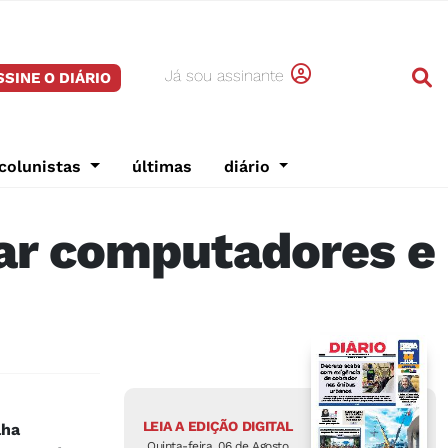
Já sou assinante
SSINE O DIÁRIO
colunistas
últimas
diário
ar computadores e
LEIA A EDIÇÃO DIGITAL
lha
Quinta-feira, 06 de Agosto