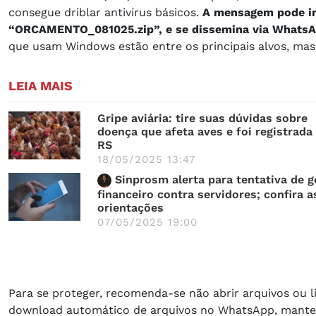
consegue driblar antivírus básicos.
A mensagem pode ind
“ORCAMENTO_081025.zip”, e se dissemina via WhatsA
que usam Windows estão entre os principais alvos, ma
LEIA MAIS
Gripe aviária: tire suas dúvidas sobre
doença que afeta aves e foi registrada
RS
18/05/2025 13:47
Sinprosm alerta para tentativa de g
financeiro contra servidores; confira a
orientações
07/05/2025 19:00
Para se proteger, recomenda-se não abrir arquivos ou 
download automático de arquivos no WhatsApp, manter s