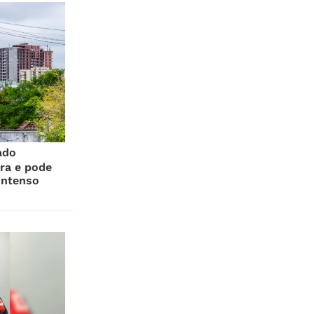
ado
ra e pode
intenso