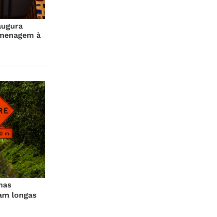
augura
omenagem à
mas
am longas