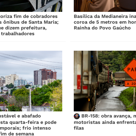
oriza fim de cobradores
Basílica da Medianeira in
 ônibus de Santa Maria;
coroa de 5 metros em h
ue dizem prefeitura,
Rainha do Povo Gaúcho
 trabalhadores
stável e abafado
BR-158: obra avança, 
sta quarta-feira e pode
motoristas ainda enfrent
mporais; frio intenso
filas
 fim de semana