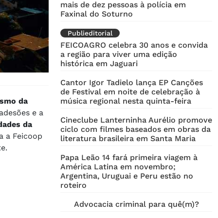
mais de dez pessoas à polícia em
Faxinal do Soturno
Publieditorial
FEICOAGRO celebra 30 anos e convida
a região para viver uma edição
histórica em Jaguari
Cantor Igor Tadielo lança EP Canções
de Festival em noite de celebração à
mesmo da
música regional nesta quinta-feira
 adesões e a
Cineclube Lanterninha Aurélio promove
dades da
ciclo com filmes baseados em obras da
a a Feicoop
literatura brasileira em Santa Maria
e.
Papa Leão 14 fará primeira viagem à
América Latina em novembro;
Argentina, Uruguai e Peru estão no
roteiro
Advocacia criminal para quê(m)?