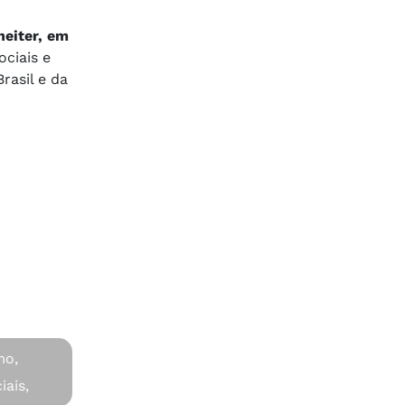
heiter, em
ociais e
rasil e da
mo,
ais,