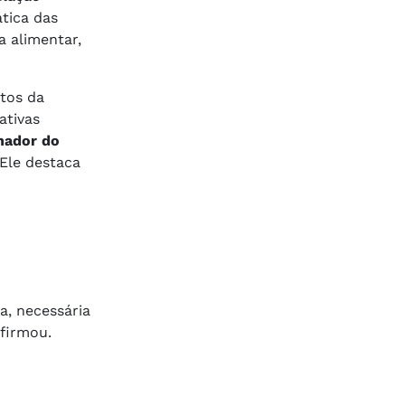
tica das
a alimentar,
tos da
ativas
nador do
 Ele destaca
a, necessária
afirmou.